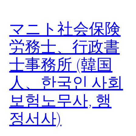
内
容
マニト社会保険
を
ス
労務士、行政書
キ
ッ
士事務所 (韓国
プ
人、한국인 사회
보험노무사, 행
정서사)